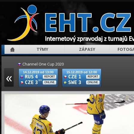
TÝMY
ZÁPASY
FOTOGA
Channel One Cup 2020
«
14.12.2019 od 13:00
15.12.2019 od 12:00
RUS
4
CZE
1
REPORT
REPORT
sn
CZE
3
SWE
3
ONLINE
ONLINE