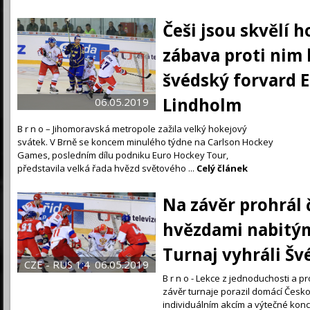
Češi jsou skvělí h
zábava proti nim 
švédský forvard E
Lindholm
06.05.2019
B r n o – Jihomoravská metropole zažila velký hokejový
svátek. V Brně se koncem minulého týdne na Carlson Hockey
Games, posledním dílu podniku Euro Hockey Tour,
představila velká řada hvězd světového ...
Celý článek
Na závěr prohrál 
hvězdami nabitý
Turnaj vyhráli Š
CZE - RUS 1:4
06.05.2019
B r n o - Lekce z jednoduchosti a p
závěr turnaje porazil domácí Česk
individuálním akcím a výtečné konco