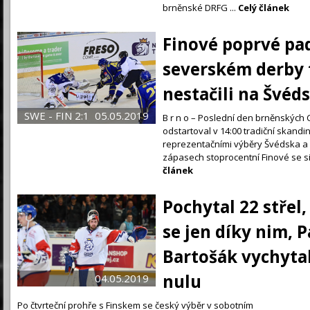
brněnské DRFG ...
Celý článek
Finové poprvé pad
severském derby 
nestačili na Švéd
SWE - FIN 2:1
05.05.2019
B r n o – Poslední den brněnskýc
odstartoval v 14:00 tradiční skand
reprezentačními výběry Švédska a 
zápasech stoprocentní Finové se sic
článek
Pochytal 22 střel,
se jen díky nim, P
Bartošák vychyta
nulu
04.05.2019
Po čtvrteční prohře s Finskem se český výběr v sobotním