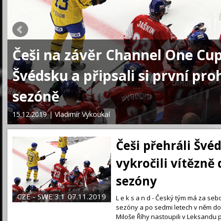
Češi na závěr Channel One Cup
Švédsku a připsali si první pro
sezóně
n
15.12.2019 | Vladimír Vykoukal
Češi přehráli Švé
vykročili vítězně
sezóny
CZE - SWE 3:1
07.11.2019
L e k s a n d - Český tým má za se
sezóny a po sedmi letech v něm dok
Miloše Říhy nastoupili v Leksandu pr