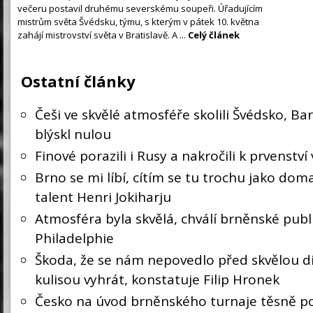
večeru postavil druhému severskému soupeři. Úřadujícím
mistrům světa Švédsku, týmu, s kterým v pátek 10. května
zahájí mistrovství světa v Bratislavě. A ...
Celý článek
Ostatní články
Češi ve skvělé atmosféře skolili Švédsko, Ba
blýskl nulou
Finové porazili i Rusy a nakročili k prvenství 
Brno se mi líbí, cítím se tu trochu jako doma
talent Henri Jokiharju
Atmosféra byla skvělá, chválí brněnské publ
Philadelphie
Škoda, že se nám nepovedlo před skvělou d
kulisou vyhrát, konstatuje Filip Hronek
Česko na úvod brněnského turnaje těsně po