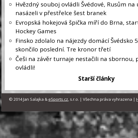
Hvězdný souboj ovládli Švédové, Rusům na
nasázeli v přestřelce šest branek
Evropská hokejová špička míří do Brna, star
Hockey Games
Finsko zdolalo na nájezdy domácí Švédsko 5:
skončilo poslední. Tre kronor třetí
Češi na závěr turnaje nestačili na sbornou, 
ovládli!
Starší články
© 2014 Jan Salajka &
eSports.cz
, s.r.o. | Všechna práva vyhrazena |