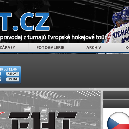
ZÁPASY
FOTOGALERIE
ARCHIV
K
19 od 12:00
1
REPORT
3
ONLINE