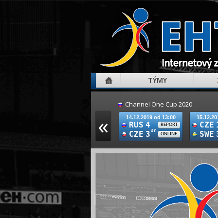
TÝMY
Channel One Cup 2020
«
14.12.2019 od 13:00
15.12.20
RUS
4
CZE
REPORT
sn
CZE
3
SWE
ONLINE