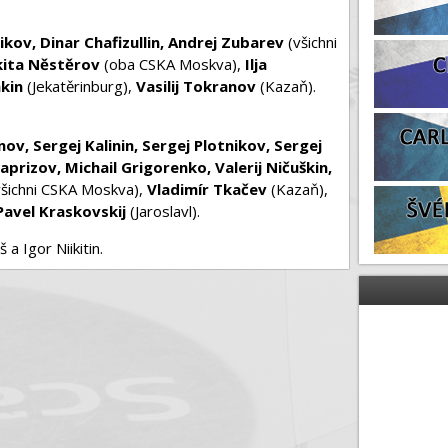
ikov, Dinar Chafizullin, Andrej Zubarev
(všichni
kita Něstěrov
(oba CSKA Moskva),
Ilja
kin
(Jekatěrinburg),
Vasilij Tokranov
(Kazaň).
v, Sergej Kalinin, Sergej Plotnikov, Sergej
Kaprizov, Michail Grigorenko, Valerij Ničuškin,
šichni CSKA Moskva),
Vladimír Tkačev
(Kazaň),
Pavel Kraskovskij
(Jaroslavl).
 a Igor Niikitin.