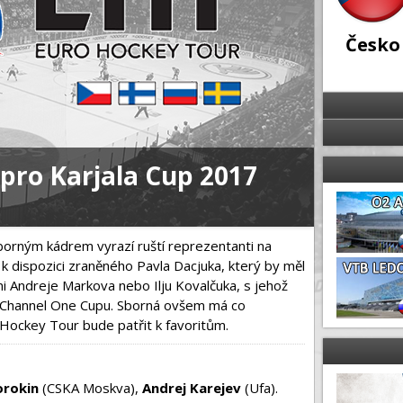
Česko
ro Karjala Cup 2017
Nomin
31.10.2017 |
ýborným kádrem vyrazí ruští reprezentanti na
 k dispozici zraněného Pavla Dacjuka, který by měl
ni Andreje Markova nebo Ilju Kovalčuka, s jehož
 Channel One Cupu. Sborná ovšem má co
Hockey Tour bude patřit k favoritům.
Sorokin
(CSKA Moskva),
Andrej Karejev
(Ufa).