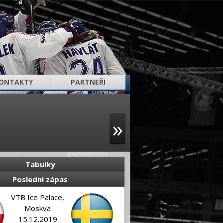
ONTAKTY
PARTNEŘI
»
Tabulky
Poslední zápas
VTB Ice Palace,
Moskva
15.12.2019