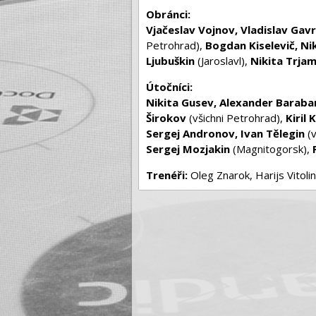
Obránci:
Vjačeslav Vojnov, Vladislav Gavr
Petrohrad),
Bogdan Kiselevič, Ni
Ljubuškin
(Jaroslavl),
Nikita Trjam
Útočníci:
Nikita Gusev, Alexander Barabano
Širokov
(všichni Petrohrad),
Kiril 
Sergej Andronov, Ivan Tělegin
(v
Sergej Mozjakin
(Magnitogorsk),
Trenéři:
Oleg Znarok, Harijs Vitolinš