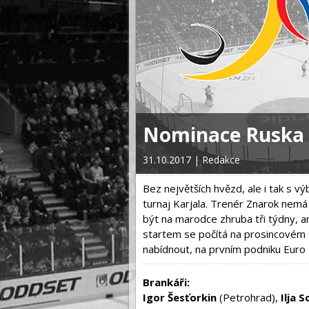
 Cup 2017
Nominace Ruska p
31.10.2017 | Redakce
Bez největších hvězd, ale i tak s v
turnaj Karjala. Trenér Znarok nemá
být na marodce zhruba tři týdny, a
startem se počítá na prosincovém
nabídnout, na prvním podniku Euro 
Brankáři:
Igor Šesťorkin
(Petrohrad),
Ilja 