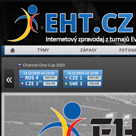
TÝMY
ZÁPASY
FOTOGA
Channel One Cup 2020
«
14.12.2019 od 13:00
15.12.2019 od 12:00
RUS
4
CZE
1
REPORT
REPORT
sn
CZE
3
SWE
3
ONLINE
ONLINE