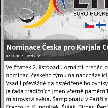
Nominace Česka pro Karjala C
02.11.2017 | Redakce
Ve čtvrtek 2. listopadu oznámil trenér J
nominaci českého týmu na nadcházející 
Vsadil převážně na osvědčené bojovníky
je řada tradičních jmen včetně pamětní
mistrovství světa. Šampionátu v Paříži s
Francouz, Kundrátek, Šulák, Birner, Řepí