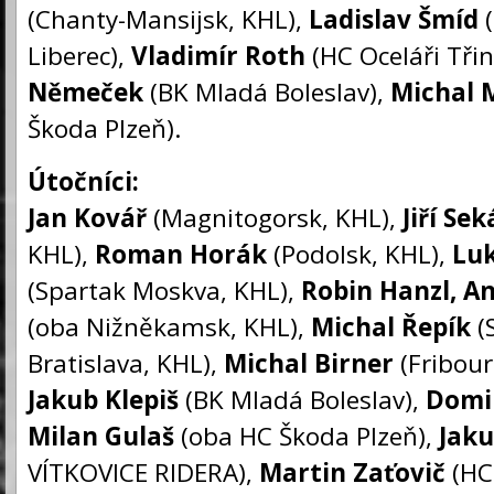
(Chanty-Mansijsk, KHL),
Ladislav Šmíd
(
Liberec),
Vladimír Roth
(HC Oceláři Třin
Němeček
(BK Mladá Boleslav),
Michal 
Škoda Plzeň).
Útočníci:
Jan Kovář
(Magnitogorsk, KHL),
Jiří Sek
KHL),
Roman Horák
(Podolsk, KHL),
Luk
(Spartak Moskva, KHL),
Robin Hanzl, An
(oba Nižněkamsk, KHL),
Michal Řepík
(
Bratislava, KHL),
Michal Birner
(Fribour
Jakub Klepiš
(BK Mladá Boleslav),
Domin
Milan Gulaš
(oba HC Škoda Plzeň),
Jaku
VÍTKOVICE RIDERA),
Martin Zaťovič
(HC