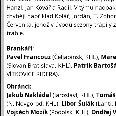
Hanzl, Jan Kovář a Radil. V týmu naopa
chybějí například Kolář, Jordán, T. Zoho
Červenka, jehož v úvodu sezony trápily 
trable.
Brankáři:
Pavel Francouz
(Čeljabinsk, KHL),
Mare
(Slovan Bratislava, KHL),
Patrik Bartoš
VÍTKOVICE RIDERA).
Obránci:
Jakub Nakládal
(Jaroslavl, KHL),
Tomáš
(N. Novgorod, KHL),
Libor Šulák
(Lahti, 
Vojtěch Mozík
(Podolsk, KHL),
Ondřej V