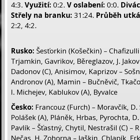
4:3.
Využití:
0:2.
V oslabení:
0:0.
Divác
Střely na branku:
31:24.
Průběh utká
2:2, 4:2.
Rusko:
Šesťorkin (Košečkin) – Chafizullin
Trjamkin, Gavrikov, Běreglazov, J. Jakovl
Dadonov (C), Anisimov, Kaprizov – Sošn
Andronov (A), Mamin – Bučněvič, Tkačov
I. Michejev, Kablukov (A), Byvalce
Česko
:
Francouz (Furch) – Moravčík, D. 
Polášek (A), Pláněk, Hrbas, Pyrochta, D. 
Pavlík – Šťastný, Chytil, Nestrašil (C) – R
Nečas, H. Zohorna – Jaškin, Chlapík, Frk