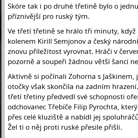
Skóre tak i po druhé třetině bylo o jednu
příznivější pro ruský tým.
Ve třetí třetině se hrálo tři minuty, když
kolenem Kirill Semjonov a český národn
znovu příležitost vyrovnat. Hráči v červe
pozorně a soupeři žádnou větší šanci ne
Aktivně si počínali Zohorna s Jaškinem, j
otočky však skončila na zadním hrazení.
třetí třetiny předvedl své schopnosti of
odchovanec Třebíče Filip Pyrochta, který
přes celé kluziště a nabídl jej spoluhrá
Žel ti o něj proti ruské přesile přišli.