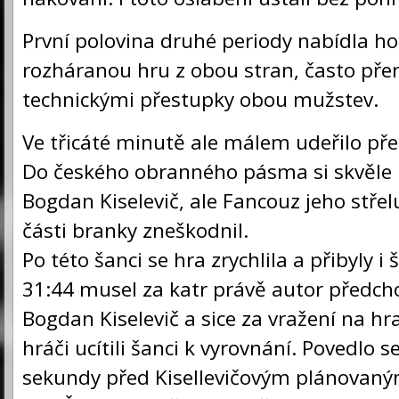
První polovina druhé periody nabídla h
rozháranou hru z obou stran, často př
technickými přestupky obou mužstev.
Ve třicáté minutě ale málem udeřilo př
Do českého obranného pásma si skvěle 
Bogdan Kiselevič, ale Fancouz jeho střel
části branky zneškodnil.
Po této šanci se hra zrychlila a přibyly i 
31:44 musel za katr právě autor předch
Bogdan Kiselevič a sice za vražení na hra
hráči ucítili šanci k vyrovnání. Povedlo se
sekundy před Kisellevičovým plánovan