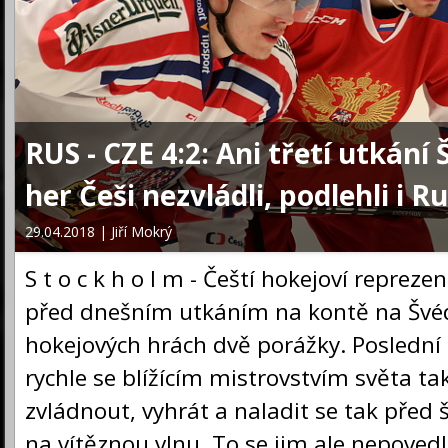
RUS - CZE 4:2: Ani třetí utkání
her Češi nezvládli, podlehli i R
29.04.2018 | Jiří Mokrý
S t o c k h o l m - Čeští hokejoví repreze
před dnešním utkáním na kontě na Švé
hokejových hrách dvě porážky. Poslední
rychle se blížícím mistrovstvím světa tak
zvládnout, vyhrát a naladit se tak pře
na vítěznou vlnu. To se jim ale nepovedl