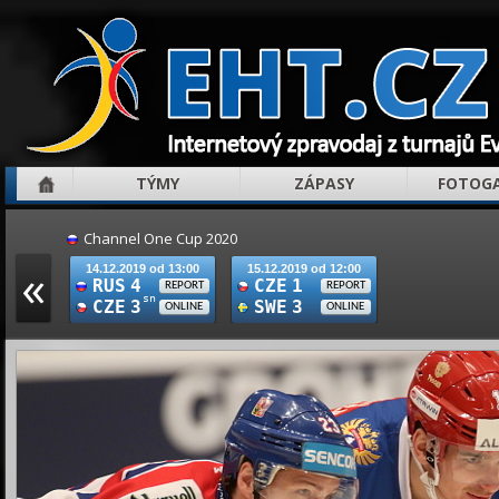
TÝMY
ZÁPASY
FOTOGA
Channel One Cup 2020
«
14.12.2019 od 13:00
15.12.2019 od 12:00
RUS
4
CZE
1
REPORT
REPORT
sn
CZE
3
SWE
3
ONLINE
ONLINE