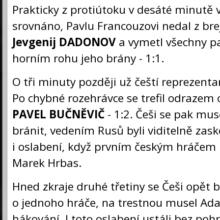
Prakticky z protiútoku v desáté minutě 
srovnáno, Pavlu Francouzovi nedal z bre
Jevgenij DADONOV
a vymetl všechny p
horním rohu jeho brány - 1:1.
O tři minuty později už čeští reprezenta
Po chybné rozehrávce se trefil odrazem
PAVEL BUČNĚVIČ
- 1:2. Češi se pak mus
bránit, vedením Rusů byli viditelně zask
i oslabení, když prvním českým hráčem 
Marek Hrbas.
Hned zkraje druhé třetiny se Češi opět b
o jednoho hráče, na trestnou musel Ad
hákování. I toto oslabení ustáli bez poh