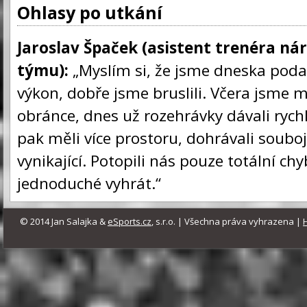
Ohlasy po utkání
Jaroslav Špaček (asistent trenéra ná
týmu):
„Myslím si, že jsme dneska poda
výkon, dobře jsme bruslili. Včera jsme m
obránce, dnes už rozehrávky dávali rychle
pak měli více prostoru, dohrávali souboj
vynikající. Potopili nás pouze totální ch
jednoduché vyhrát.“
© 2014 Jan Salajka &
eSports.cz
, s.r.o. | Všechna práva vyhrazena |