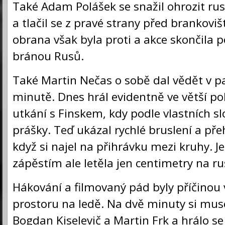
Také Adam Polášek se snažil ohrozit r
a tlačil se z pravé strany před brankovi
obrana však byla proti a akce skončila
bránou Rusů.
Také Martin Nečas o sobě dal vědět v pa
minutě. Dnes hrál evidentně ve větší po
utkání s Finskem, kdy podle vlastních sl
prášky. Teď ukázal rychlé bruslení a pře
když si najel na přihrávku mezi kruhy. Je
zápěstím ale letěla jen centimetry na ru
Hákování a filmovaný pád byly příčinou 
prostoru na ledě. Na dvě minuty si mus
Bogdan Kiselevič a Martin Frk a hrálo se