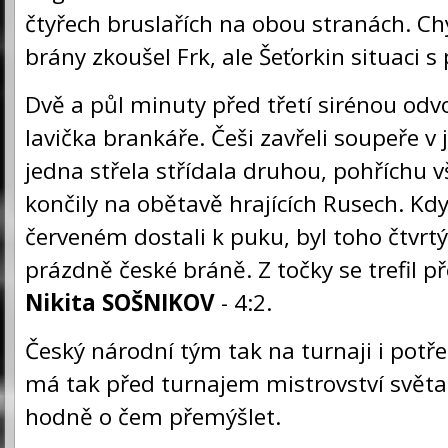
čtyřech bruslařích na obou stranách. Ch
brány zkoušel Frk, ale Šeťorkin situaci s
Dvě a půl minuty před třetí sirénou odv
lavička brankáře. Češi zavřeli soupeře 
jedna střela střídala druhou, pohříchu 
končily na obětavě hrajících Rusech. Kdy
červeném dostali k puku, byl toho čtvrtý
prázdně české bráně. Z točky se trefil př
Nikita SOŠNIKOV
- 4:2.
Český národní tým tak na turnaji i potře
má tak před turnajem mistrovství svět
hodně o čem přemýšlet.