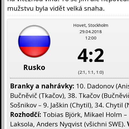
mužstvu byla vidět velká snaha.
Hovet, Stockholm
29.04.2018
12:00
4:2
Rusko
(2:1, 1:1, 1:0)
Branky a nahrávky:
10. Dadonov (Anis
Bučněvič (Tkačov), 38. Tkačov (Bučněvič
Sošnikov – 9. Jaškin (Chytil), 34. Chytil 
Rozhodčí:
Tobias Björk, Mikael Holm –
Laksola, Anders Nyqvist (všichni SWE).