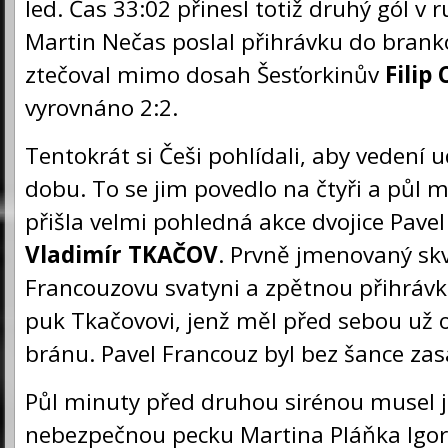
led. Čas 33:02 přinesl totiž druhý gól v ru
Martin Nečas poslal přihrávku do branko
ztečoval mimo dosah Šesťorkinův
Filip
vyrovnáno 2:2.
Tentokrát si Češi pohlídali, aby vedení ud
dobu. To se jim povedlo na čtyři a půl m
přišla velmi pohledná akce dvojice Pave
Vladimír TKAČOV
. Prvně jmenovaný skv
Francouzovu svatyni a zpětnou přihrávk
puk Tkačovovi, jenž měl před sebou už 
bránu. Pavel Francouz byl bez šance za
Půl minuty před druhou sirénou musel je
nebezpečnou pecku Martina Pláňka Igor 