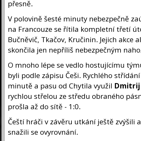
přesně.
V polovině šesté minuty nebezpečně zaút
na Francouze se řítila kompletní třetí út
Bučněvič, Tkačov, Kručinin. Jejich akce 
skončila jen nepříliš nebezpečným nah
O mnoho lépe se vedlo hostujícímu tým
byli podle zápisu Češi. Rychlého střídání
minutě a pasu od Chytila využil
Dmitrij
rychlou střelou ze středu obraného pás
prošla až do sítě - 1:0.
Čeští hráči v závěru utkání ještě zvýšili a
snažili se ovyrovnání.