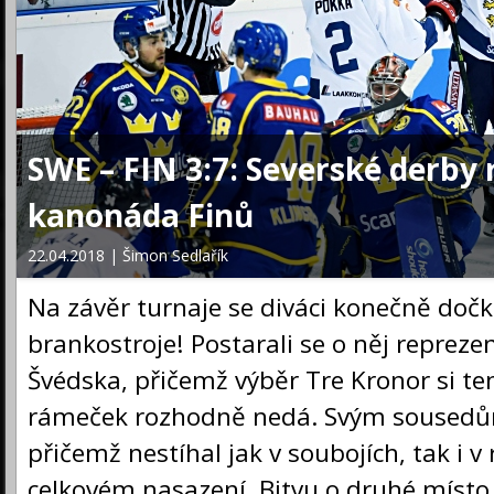
SWE – FIN 3:7: Severské derby 
kanonáda Finů
22.04.2018 | Šimon Sedlařík
Na závěr turnaje se diváci konečně dočk
brankostroje! Postarali se o něj repreze
Švédska, přičemž výběr Tre Kronor si te
rámeček rozhodně nedá. Svým sousedům
přičemž nestíhal jak v soubojích, tak i v r
celkovém nasazení. Bitvu o druhé místo