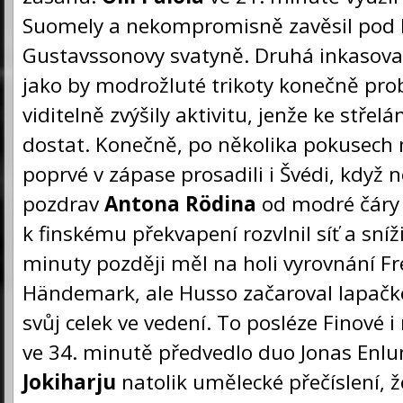
Suomely a nekompromisně zavěsil pod h
Gustavssonovy svatyně. Druhá inkasov
jako by modrožluté trikoty konečně pro
viditelně zvýšily aktivitu, jenže ke střel
dostat. Konečně, po několika pokusech
poprvé v zápase prosadili i Švédi, když
pozdrav
Antona Rödina
od modré čáry z
k finskému překvapení rozvlnil síť a sníž
minuty později měl na holi vyrovnání Fr
Händemark, ale Husso začaroval lapačk
svůj celek ve vedení. To posléze Finové i 
ve 34. minutě předvedlo duo Jonas Enl
Jokiharju
natolik umělecké přečíslení, ž