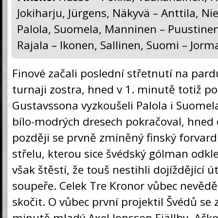
Jokiharju, Jürgens, Näkyvä – Anttila, Ni
Palola, Suomela, Manninen – Puustinen
Rajala – Ikonen, Sallinen, Suomi – Jorm
Finové začali poslední střetnutí na par
turnaji zostra, hned v 1. minutě totiž p
Gustavssona vyzkoušeli Palola i Suomela
bílo-modrých dresech pokračoval, hned
později se prvně zmíněný finský forvard
střelu, kterou sice švédský gólman odkl
však štěstí, že touš nestihli dojíždějící ú
soupeře. Celek Tre Kronor vůbec nevědě
skočit. O vůbec první projektil Švédů se z
minutě mladý Axel Jonsson Fjällby. Ačkol