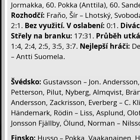
Jormakka, 60. Pokka (Anttila), 60. Sande
Rozhodčí:
Fraňo, Šír – Lhotský, Svobod
2:1.
Bez využití.
V oslabení:
0:1.
Divác
Střely na branku:
17:31.
Průběh utká
1:4, 2:4, 2:5, 3:5, 3:7.
Nejlepší hráči:
De
– Antti Suomela.
Švédsko:
Gustavsson – Jon. Andersson, 
Petterson, Pilut, Nyberg, Almqvist, Brä
Andersson, Zackrisson, Everberg – C. Kl
Händemark, Rödin – Liss, Asplund, Olo
Jonsson Fjällby, Ölund, Norman – Nilss
Finsko:
Husso – Pokka, Vaakanainen, Ho