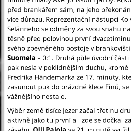
před brankářem sám, na jeho překonán
více důrazu. Reprezentační nástupci Koi
Selänneho se odměny za svou snahu na
těsně před polovinou první dvacetiminu
svého zpevněného postoje v brankovišti
Suomela
– 0:1. Druhá půle úvodní části 
pak nesla v poklidnějším duchu, kromě p
Fredrika Händemarka ze 17. minuty, kt
zasunout puk do prázdné klece Finů, se 
vážnějšího nestalo.
Výběr země tisíce jezer začal třetinu dr
aktivně jako tu první a i zde se dočkal 
zásahu.
Olli Palola
ve 21. minutě využil