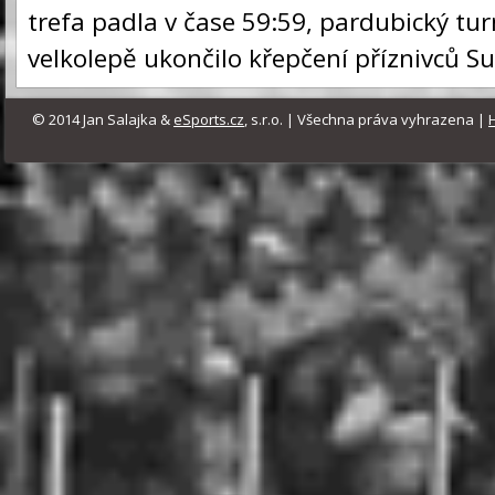
trefa padla v čase 59:59, pardubický tur
velkolepě ukončilo křepčení příznivců S
© 2014 Jan Salajka &
eSports.cz
, s.r.o. | Všechna práva vyhrazena |