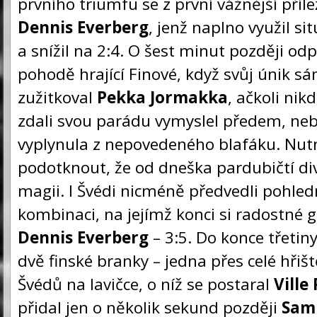
prvního triumfu se z první vážnější příle
Dennis Everberg
, jenž naplno využil sit
a snížil na 2:4. O šest minut později od
pohodě hrající Finové, když svůj únik 
zužitkoval
Pekka Jormakka
, ačkoli nik
zdali svou parádu vymyslel předem, ne
vyplynula z nepovedeného blafáku. Nut
podotknout, že od dneška pardubičtí divá
magii. I Švédi nicméně předvedli pohle
kombinaci, na jejímž konci si radostné 
Dennis Everberg
– 3:5. Do konce třetiny
dvě finské branky – jedna přes celé hři
Švédů na lavičce, o níž se postaral
Ville
přidal jen o několik sekund později
Sami