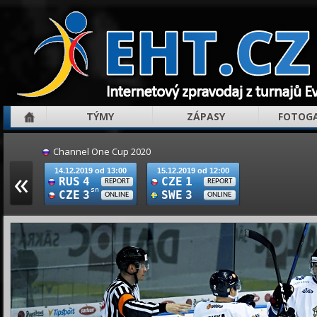
TÝMY
ZÁPASY
FOTOGA
Channel One Cup 2020
«
14.12.2019 od 13:00
15.12.2019 od 12:00
RUS
4
CZE
1
REPORT
REPORT
sn
CZE
3
SWE
3
ONLINE
ONLINE