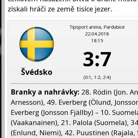
získali hráči ze země tisíce jezer.
Tipsport arena, Pardubice
22.04.2018
18:15
3:7
Švédsko
(0:1, 1:2, 2:4)
Branky a nahrávky:
28. Rödin (Jon. A
Arnesson), 49. Everberg (Ölund, Jonsson 
Everberg (Jonsson Fjällby) – 10. Suomel
(Vaakanainen), 21. Palola (Suomela), 34
(Enlund, Niemi), 42. Puustinen (Rajala, 