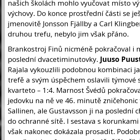
našich školách mohlo vyučovat místo vý
výchovy. Do konce prostřední části se je
jmenovitě Jonsson Fjällby a Carl Klingbe
druhou trefu, nebylo jim však přáno.
Brankostroj Finů nicméně pokračoval i n
poslední dvacetiminutovky.
Juuso Puus
Rajala vykouzlili podobnou kombinaci jak
trefě a svým úspěchem oslavili týmové s
kvarteto – 1:4. Marnost Švédů pokračova
jedovku na ně ve 46. minutě zničehonic 
Sallinen, ale Gustavsson ji na poslední ch
do ochranné sítě. I sestava s korunkami
však nakonec dokázala prosadit. Podob